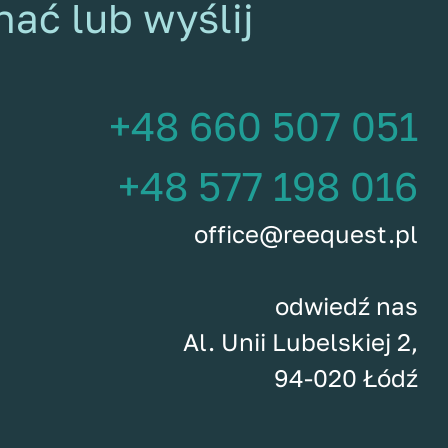
I/UX
nać lub wyślij
+48 660 507 051
+48 577 198 016
office@reequest.pl
design,
odwiedź nas
czenie
ny. W
Al. Unii Lubelskiej 2,
 strategię
94-020 Łódź
plikacje i
ak, by